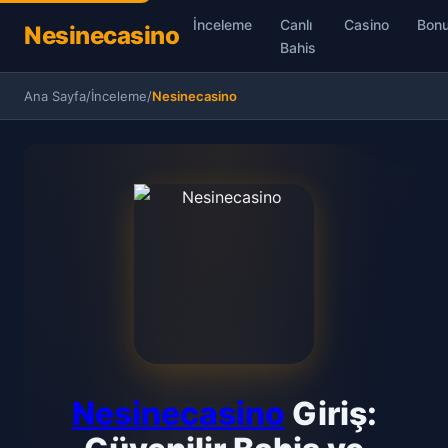
İnceleme
Canlı
Casino
Bon
Nesinecasino
Bahis
Ana Sayfa
/
İnceleme
/
Nesinecasino
Nesinecasino
Giriş: