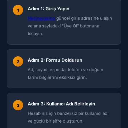
Adım 1: Giriş Yapın
Nesinecasino
güncel giriş adresine ulaşın
ve ana sayfadaki "Üye Ol" butonuna
tıklayın.
Adım 2: Formu Doldurun
Ad, soyad, e-posta, telefon ve doğum
tarihi bilgilerini eksiksiz girin.
Adım 3: Kullanıcı Adı Belirleyin
Hesabınız için benzersiz bir kullanıcı adı
ve güçlü bir şifre oluşturun.