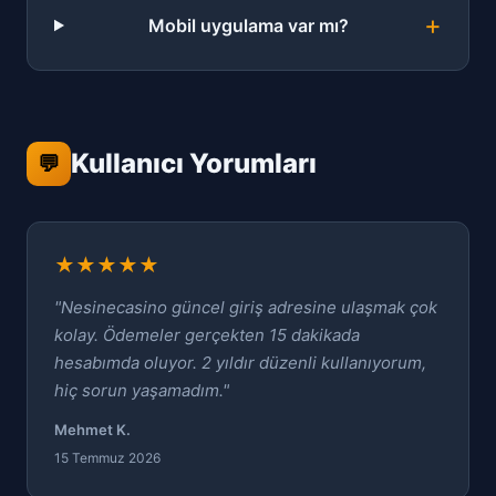
Mobil uygulama var mı?
Kullanıcı Yorumları
💬
★★★★★
"Nesinecasino güncel giriş adresine ulaşmak çok
kolay. Ödemeler gerçekten 15 dakikada
hesabımda oluyor. 2 yıldır düzenli kullanıyorum,
hiç sorun yaşamadım."
Mehmet K.
15 Temmuz 2026