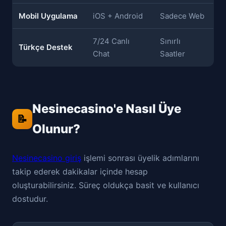
Mobil Uygulama
iOS + Android
Sadece Web
7/24 Canlı
Sınırlı
Türkçe Destek
Chat
Saatler
Nesinecasino'e Nasıl Üye
📝
Olunur?
Nesinecasino giriş
işlemi sonrası üyelik adımlarını
takip ederek dakikalar içinde hesap
oluşturabilirsiniz. Süreç oldukça basit ve kullanıcı
dostudur.