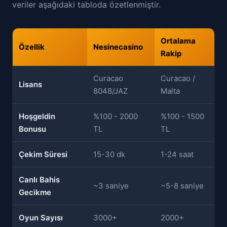
veriler aşağıdaki tabloda özetlenmiştir.
Ortalama
Özellik
Nesinecasino
Rakip
Curacao
Curacao /
Lisans
8048/JAZ
Malta
Hoşgeldin
%100 - 2000
%100 - 1500
Bonusu
TL
TL
Çekim Süresi
15-30 dk
1-24 saat
Canlı Bahis
~3 saniye
~5-8 saniye
Gecikme
Oyun Sayısı
3000+
2000+