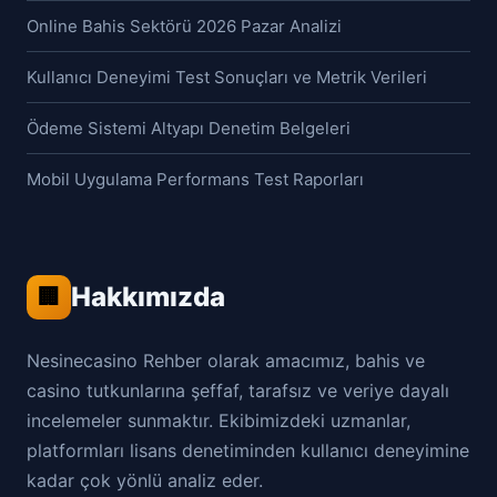
Online Bahis Sektörü 2026 Pazar Analizi
Kullanıcı Deneyimi Test Sonuçları ve Metrik Verileri
Ödeme Sistemi Altyapı Denetim Belgeleri
Mobil Uygulama Performans Test Raporları
Hakkımızda
🏢
Nesinecasino Rehber olarak amacımız, bahis ve
casino tutkunlarına şeffaf, tarafsız ve veriye dayalı
incelemeler sunmaktır. Ekibimizdeki uzmanlar,
platformları lisans denetiminden kullanıcı deneyimine
kadar çok yönlü analiz eder.