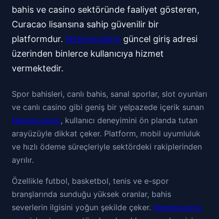
bahis ve casino sektöründe faaliyet gösteren,
Curacao lisansına sahip güvenilir bir
platformdur.
Nesinecasino
güncel giriş adresi
üzerinden binlerce kullanıcıya hizmet
vermektedir.
Spor bahisleri, canlı bahis, sanal sporlar, slot oyunları
ve canlı casino gibi geniş bir yelpazede içerik sunan
Nesinecasino
, kullanıcı deneyimini ön planda tutan
arayüzüyle dikkat çeker. Platform, mobil uyumluluk
ve hızlı ödeme süreçleriyle sektördeki rakiplerinden
ayrılır.
Özellikle futbol, basketbol, tenis ve e-spor
branşlarında sunduğu yüksek oranlar, bahis
severlerin ilgisini yoğun şekilde çeker.
Nesinecasino