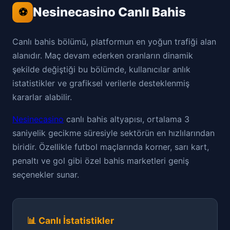
Nesinecasino Canlı Bahis
⚽
Canlı bahis bölümü, platformun en yoğun trafiği alan
alanıdır. Maç devam ederken oranların dinamik
şekilde değiştiği bu bölümde, kullanıcılar anlık
istatistikler ve grafiksel verilerle desteklenmiş
kararlar alabilir.
Nesinecasino
canlı bahis altyapısı, ortalama 3
saniyelik gecikme süresiyle sektörün en hızlılarından
biridir. Özellikle futbol maçlarında korner, sarı kart,
penaltı ve gol gibi özel bahis marketleri geniş
seçenekler sunar.
📊 Canlı İstatistikler